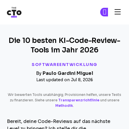
The CTO Club
Tr
Tr
Skip to main content
Die 10 besten KI-Code-Review-
Tools im Jahr 2026
SOFTWAREENTWICKLUNG
By
Paulo Gardini Miguel
Last updated on Jul 8, 2026
Wir bewerten Tools unabhängig; Provisionen helfen, unsere Tests
zu finanzieren. Siehe unsere
Transparenzrichtlinie
und unsere
Methodik
.
Bereit, deine Code-Reviews auf das nächste
Level zu bringen? Ich stelle dir die