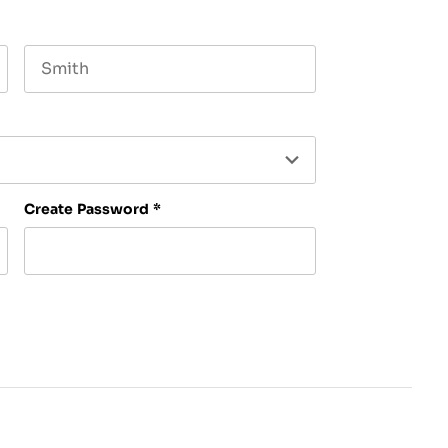
Last name
Create Password
*