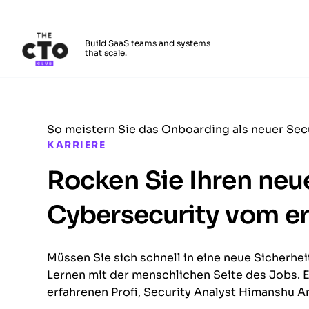
The CTO Club
Build SaaS teams and systems
that scale.
Skip to main content
So meistern Sie das Onboarding als neuer Sec
KARRIERE
Rocken Sie Ihren neu
Cybersecurity vom er
Müssen Sie sich schnell in eine neue Sicherhei
Lernen mit der menschlichen Seite des Jobs. 
erfahrenen Profi, Security Analyst Himanshu A