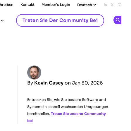
chreiben
Kontakt
Member's Login
Add us on L
Follow u
Follo
Treten Sie Der Community Bei
Op
By
Kevin Casey
on Jan 30, 2026
Entdecken Sie, wie Sie bessere Software und
Systeme in schnell wachsenden Umgebungen
bereitstellen.
Treten Sie unserer Community
bei