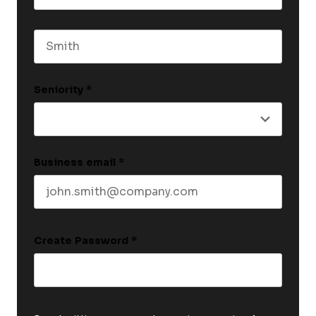
First name
Last name
Seniority
*
Business email
*
Create Password
*