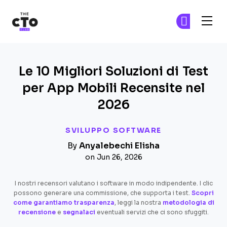
The CTO Club
Un
Un
Skip to main content
Le 10 Migliori Soluzioni di Test
per App Mobili Recensite nel
2026
SVILUPPO SOFTWARE
By
Anyalebechi Elisha
on Jun 26, 2026
I nostri recensori valutano i software in modo indipendente. I clic
possono generare una commissione, che supporta i test.
Scopri
come garantiamo trasparenza
, leggi la nostra
metodologia di
recensione
e
segnalaci
eventuali servizi che ci sono sfuggiti.