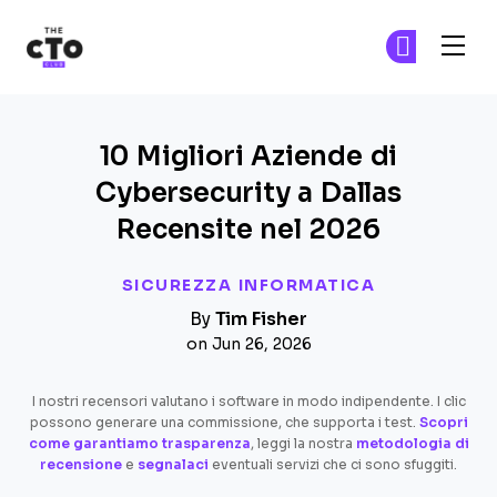
The CTO Club
Un
Un
Skip to main content
10 Migliori Aziende di
Cybersecurity a Dallas
Recensite nel 2026
SICUREZZA INFORMATICA
By
Tim Fisher
on Jun 26, 2026
I nostri recensori valutano i software in modo indipendente. I clic
possono generare una commissione, che supporta i test.
Scopri
come garantiamo trasparenza
, leggi la nostra
metodologia di
recensione
e
segnalaci
eventuali servizi che ci sono sfuggiti.