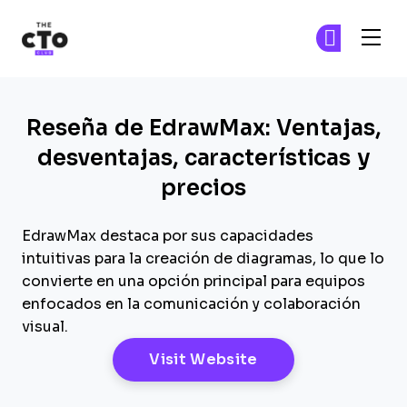
The CTO Club
Ún
Ún
Skip to main content
Reseña de EdrawMax: Ventajas,
desventajas, características y
precios
EdrawMax destaca por sus capacidades
intuitivas para la creación de diagramas, lo que lo
convierte en una opción principal para equipos
enfocados en la comunicación y colaboración
visual.
Opens New Windo
Visit Website