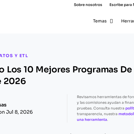
Sobre nosotros
Escribe para
Temas
Herra
ATOS Y ETL
 Los 10 Mejores Programas De
e 2026
Revisamos herramientas de fo
y las comisiones ayudan a finan
sas
pruebas. Consulta nuestra
polít
on Jul 8, 2026
transparencia, nuestra
metodol
una herramienta
.