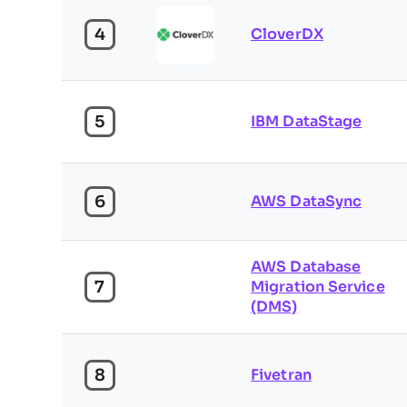
4
CloverDX
5
IBM DataStage
6
AWS DataSync
AWS Database
7
Migration Service
(DMS)
8
Fivetran