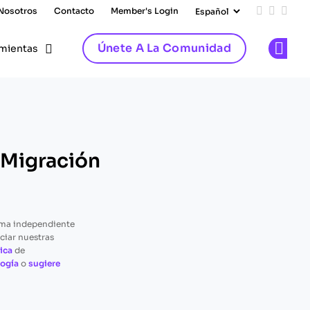
 Nosotros
Contacto
Member's Login
Add us on
Follow 
Follo
Únete A La Comunidad
mientas
Op
 Migración
rma independiente
ciar nuestras
ica
de
ogía
o
sugiere