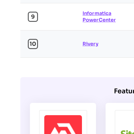
Informatica
9
PowerCenter
10
Rivery
Featu