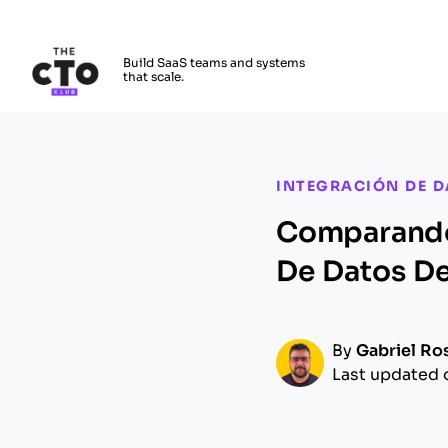
The CTO Club
Build SaaS teams and systems
that scale.
Skip to main content
INTEGRACIÓN DE D
Comparando
De Datos D
By
Gabriel Ro
Last updated 