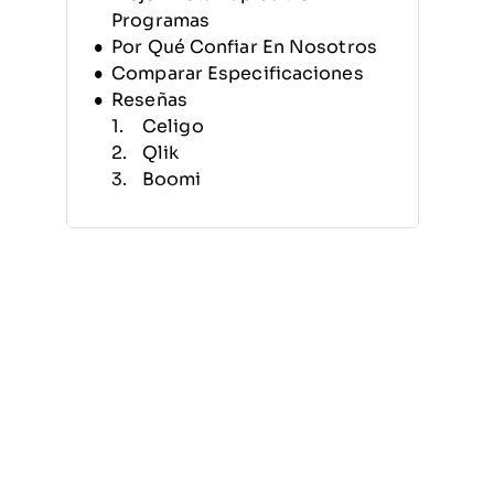
Programas
Por Qué Confiar En Nosotros
Comparar Especificaciones
Reseñas
Celigo
Qlik
Boomi
CloverDX
IBM DataStage
AWS DataSync
AWS Database Migration
Service (DMS)
Fivetran
Informatica PowerCenter
Rivery
Otros Programas de
Migración de Datos
Reseñas Relacionadas