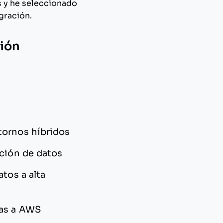
 y he seleccionado
gración.
ción
tornos híbridos
ación de datos
atos a alta
das a AWS