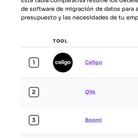
Esta tabla comparativa resume los detall
de software de migración de datos para a
presupuesto y las necesidades de tu emp
TOOL
1
Celigo
2
Qlik
3
Boomi