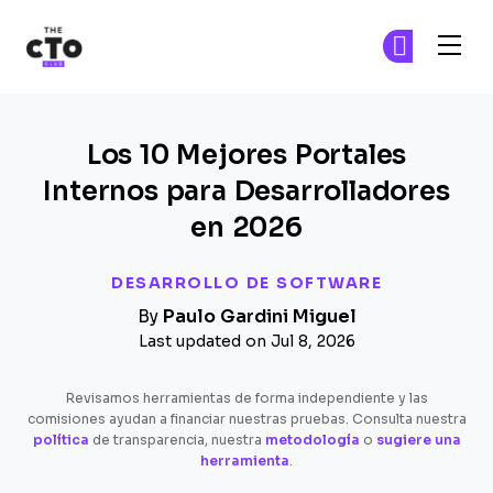
The CTO Club
Ún
Ún
Skip to main content
Los 10 Mejores Portales
Internos para Desarrolladores
en 2026
DESARROLLO DE SOFTWARE
By
Paulo Gardini Miguel
Last updated on Jul 8, 2026
Revisamos herramientas de forma independiente y las
comisiones ayudan a financiar nuestras pruebas. Consulta nuestra
política
de transparencia, nuestra
metodología
o
sugiere una
herramienta
.