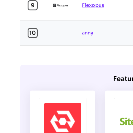
9
Flexopus
10
anny
Featu