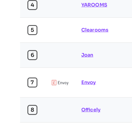
4
YAROOMS
5
Clearooms
6
Joan
7
Envoy
8
Officely