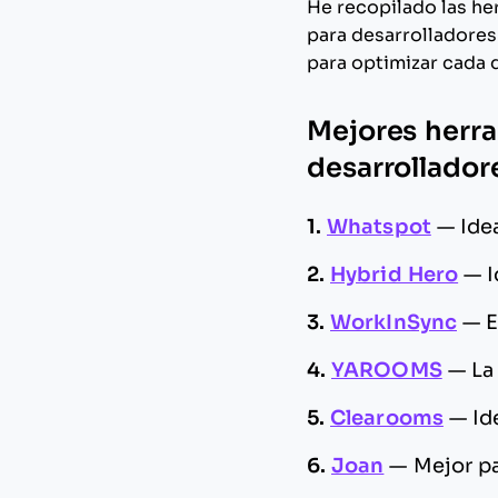
He recopilado las he
para desarrolladores 
para optimizar cada 
Mejores herra
desarrollador
1.
Whatspot
—
Ide
2.
Hybrid Hero
—
I
3.
WorkInSync
—
E
4.
YAROOMS
—
La
5.
Clearooms
—
Id
6.
Joan
—
Mejor pa