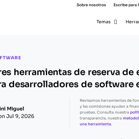
Sobre nosotros
Escribe para
Temas
Herra
OFTWARE
res herramientas de reserva de 
ara desarrolladores de software
Revisamos herramientas de fo
y las comisiones ayudan a finan
ini Miguel
pruebas. Consulta nuestra
polít
on Jul 9, 2026
transparencia, nuestra
metodol
una herramienta
.