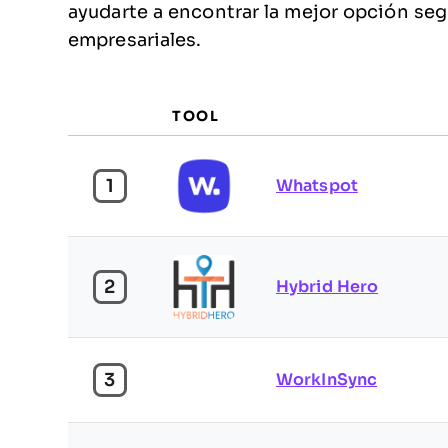
ayudarte a encontrar la mejor opción se
empresariales.
TOOL
1
Whatspot
2
Hybrid Hero
3
WorkInSync