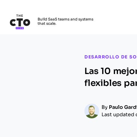
The CTO Club
Build SaaS teams and systems
that scale.
Skip to main content
DESARROLLO DE S
Las 10 mejo
flexibles p
By
Paulo Gard
Last updated 