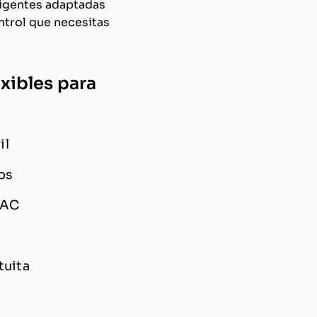
eligentes adaptadas
ontrol que necesitas
xibles para
il
cos
BAC
tuita