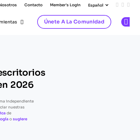
 Nosotros
Contacto
Member's Login
Add us on
Follow 
Follo
Únete A La Comunidad
mientas
Op
escritorios
 en 2026
rma independiente
ciar nuestras
ica
de
ogía
o
sugiere