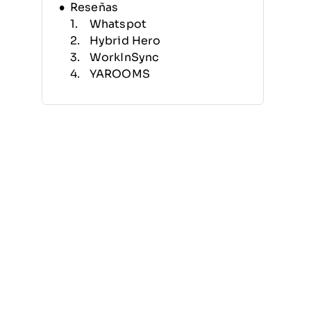
Reseñas
Whatspot
Hybrid Hero
WorkInSync
YAROOMS
Clearooms
Joan
Envoy
Officely
Flexopus
anny
Otras herramientas de reserva
de escritorios flexibles para
desarrolladores de software
Reseñas relacionadas
Criterios de selección
Cómo elegir
¿Qué son las herramientas de
reserva de escritorios