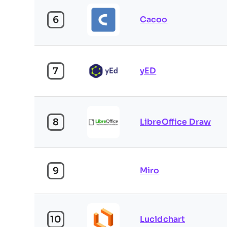
6
Cacoo
7
yED
8
LibreOffice Draw
9
Miro
10
Lucidchart