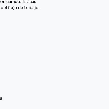
con características
del flujo de trabajo.
ca
o