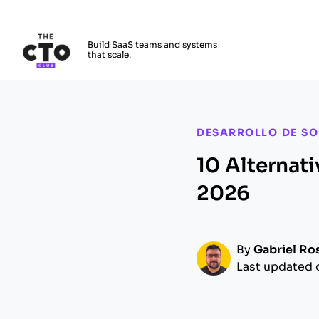
The CTO Club
Build SaaS teams and systems
that scale.
Skip to main content
DESARROLLO DE S
10 Alternat
2026
By
Gabriel Ro
Last updated 