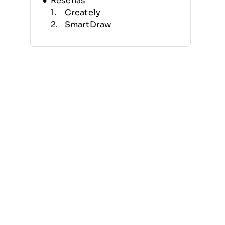
Reseñas
Creately
SmartDraw
OmniGraffle
draw.io
Gliffy
Cacoo
yED
LibreOffice Draw
Miro
Lucidchart
Otras Alternativas a Microsoft
Visio
Reseñas Relacionadas
Criterios de Selección
¿Por Qué Buscar una
Alternativa a Microsoft Visio?
Características