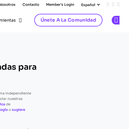
 Nosotros
Contacto
Member's Login
Add us on
Follow 
Follo
Únete A La Comunidad
mientas
Op
adas para
rma independiente
ciar nuestras
ica
de
ogía
o
sugiere