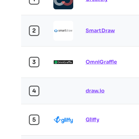
2
SmartDraw
3
OmniGraffle
4
draw.io
5
Gliffy