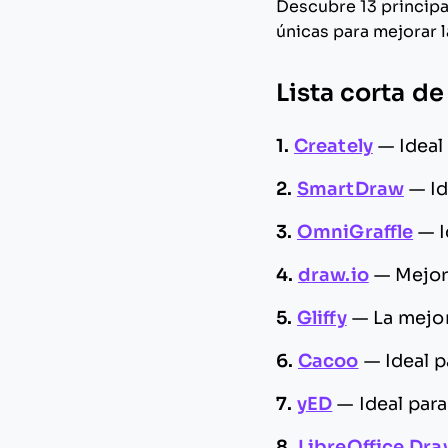
Descubre 13 principal
únicas para mejorar l
Lista corta de
1.
Creately
—
Ideal
2.
SmartDraw
—
I
3.
OmniGraffle
—
4.
draw.io
—
Mejor
5.
Gliffy
—
La mejo
6.
Cacoo
—
Ideal 
7.
yED
—
Ideal par
8.
LibreOffice Dr