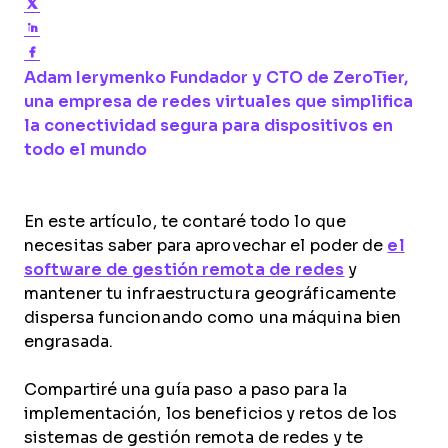
Share on Twitter
Share on LinkedIn
Share on Facebook
Opens new window
Adam Ierymenko
Fundador y CTO de ZeroTier,
una empresa de redes virtuales que simplifica
la conectividad segura para dispositivos en
Opens new window
todo el mundo
En este artículo, te contaré todo lo que
necesitas saber para aprovechar el poder de
el
software de gestión remota de redes
y
mantener tu infraestructura geográficamente
dispersa funcionando como una máquina bien
engrasada.
Compartiré una guía paso a paso para la
implementación, los beneficios y retos de los
sistemas de gestión remota de redes y te