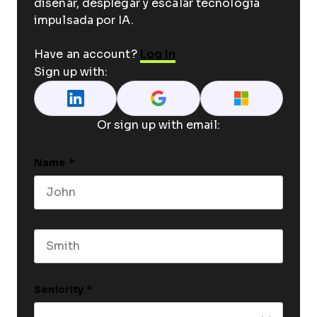
diseñar, desplegar y escalar tecnología
impulsada por IA.
Have an account?
Log In
Sign up with:
Or sign up with email:
Name
*
First name
Last name
Seniority
*