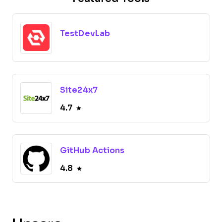
TestDevLab
Site24x7
4.7
GitHub Actions
4.8