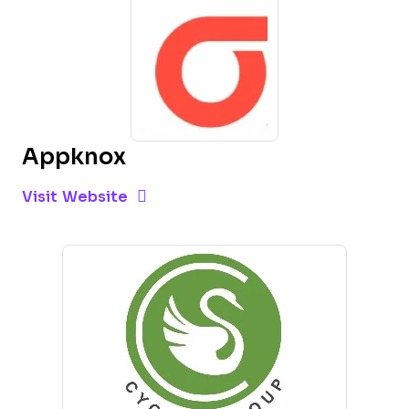
Appknox
Opens new window
Opens New Window
Visit Website