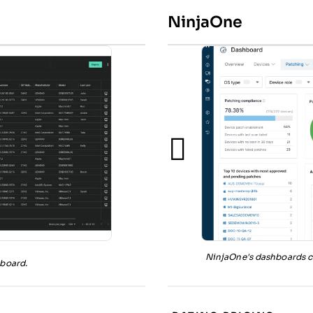
NinjaOne
NinjaOne's dashboards cen
board.