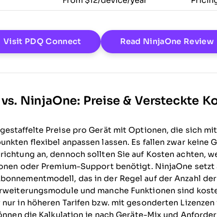
From $12/device/year
Pricin
Opens New Window
Visit PDQ Connect
Read NinjaOne Review
s. NinjaOne: Preise & Versteckte K
estaffelte Preise pro Gerät mit Optionen, die sich mit
nkten flexibel anpassen lassen. Es fallen zwar keine 
ichtung an, dennoch sollten Sie auf Kosten achten, w
ionen oder Premium-Support benötigt. NinjaOne setzt 
bonnementmodell, das in der Regel auf der Anzahl der
Erweiterungsmodule und manche Funktionen sind koste
nur in höheren Tarifen bzw. mit gesonderten Lizenzen 
können die Kalkulation je nach Geräte-Mix und Anforde