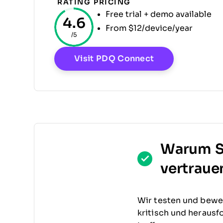
RATING
PRICING
Free trial + demo available
4.6
From $12/device/year
/5
Opens New Wi
Visit PDQ Connect
Warum S
vertraue
Wir testen und bewer
kritisch und herausf