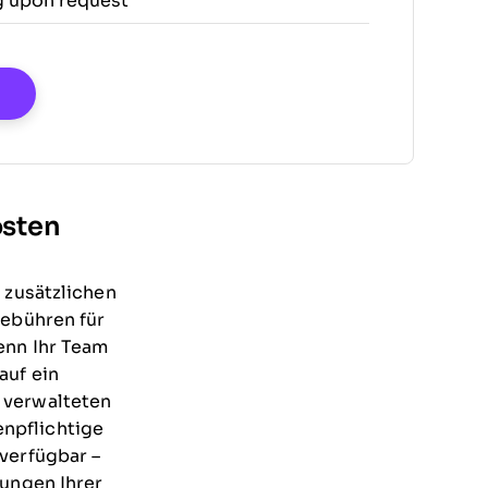
g upon request
Opens New Window
osten
 zusätzlichen
Gebühren für
enn Ihr Team
auf ein
 verwalteten
npflichtige
verfügbar –
rungen Ihrer