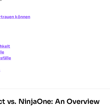
rtrauen können
hkeit
ile
fälle
n
 vs. NinjaOne: An Overview