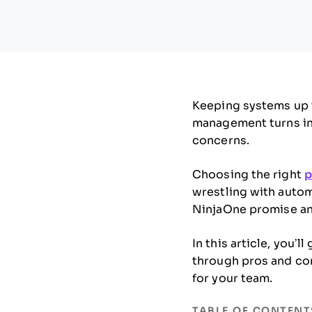
Keeping systems up t
management turns int
concerns.
Choosing the right
p
wrestling with auto
NinjaOne promise an
In this article, you’l
through pros and cons
for your team.
TABLE OF CONTENT