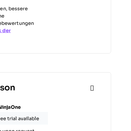
fen, bessere
ne
rebewertungen
 der
ison
NinjaOne
ee trial available