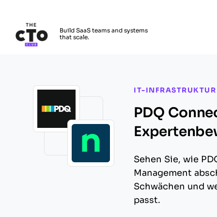
The CTO Club
Build SaaS teams and systems
that scale.
Skip to main content
IT-INFRASTRUKTUR
PDQ Connect
Expertenbe
Sehen Sie, wie PD
Management abschn
Schwächen und wel
passt.