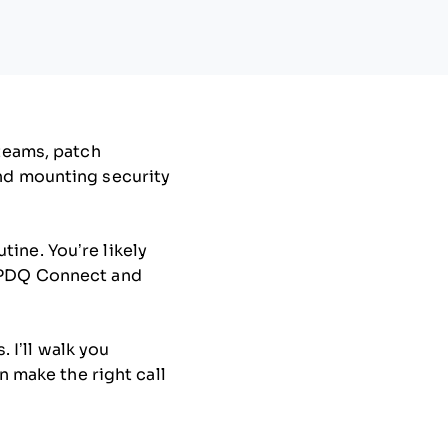
 teams, patch
and mounting security
ine. You’re likely
h PDQ Connect and
. I’ll walk you
n make the right call