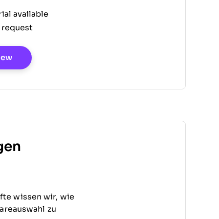
rial available
 request
Opens New Window
iew
gen
te wissen wir, wie
wareauswahl zu