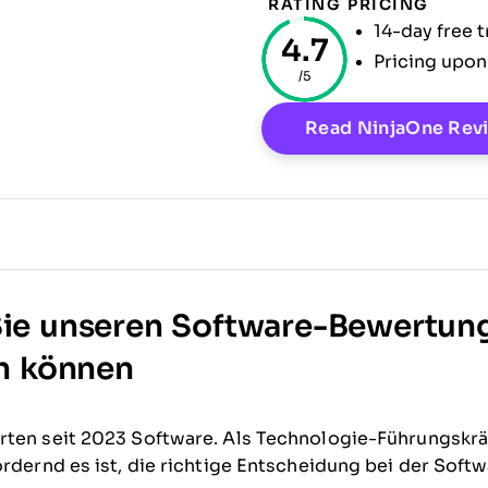
RATING
PRICING
14-day free t
4.7
Pricing upon
/5
ndow
Read NinjaOne Rev
ie unseren Software-Bewertun
n können
ten seit 2023 Software. Als Technologie-Führungskräf
ordernd es ist, die richtige Entscheidung bei der Soft