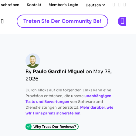
 schreiben
Kontakt
Member's Login
Add us on
Follow 
Follo
Treten Sie Der Community Bei
Op
By
Paulo Gardini Miguel
on May 28,
2026
Durch Klicks auf die folgenden Links kann eine
Provision entstehen, die unsere
unabhängigen
Tests und Bewertungen
von Software und
Dienstleistungen unterstützt.
Mehr darüber, wie
wir Transparenz sicherstellen
.
Why Trust Our Reviews?