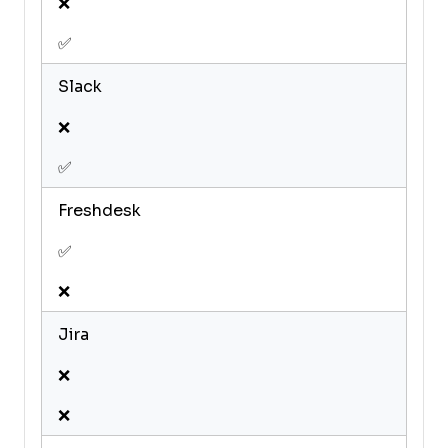
❌
✅
Slack
❌
✅
Freshdesk
✅
❌
Jira
❌
❌