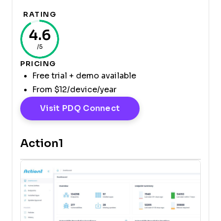
RATING
4.6
/5
PRICING
Free trial + demo available
From $12/device/year
Opens New Window
Visit PDQ Connect
Action1