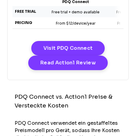
PDQ Connect
Act
FREE TRIAL
Free trial + demo available
Free plan 
PRICING
From $12/device/year
Pricing u
Opens New Win
Visit PDQ Connect
Opens New Wi
Read Action1 Review
PDQ Connect vs. Action1 Preise &
Versteckte Kosten
PDQ Connect verwendet ein gestaffeltes
Preismodell pro Gerät, sodass Ihre Kosten