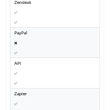
Zendesk
✅
✅
PayPal
❌
✅
API
✅
✅
Zapier
✅