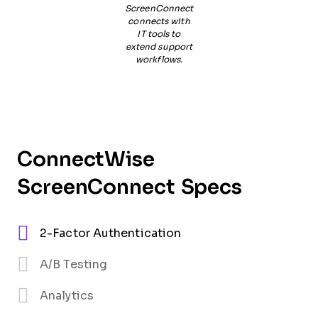
ScreenConnect
connects with
IT tools to
extend support
workflows.
ConnectWise
ScreenConnect Specs
2-Factor Authentication
A/B Testing
Analytics