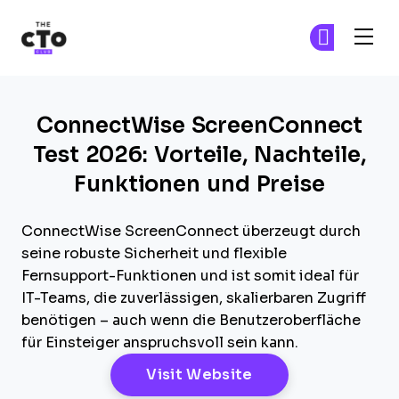
The CTO Club
Tr
Tr
Skip to main content
ConnectWise ScreenConnect
Test 2026: Vorteile, Nachteile,
Funktionen und Preise
ConnectWise ScreenConnect überzeugt durch
seine robuste Sicherheit und flexible
Fernsupport-Funktionen und ist somit ideal für
IT-Teams, die zuverlässigen, skalierbaren Zugriff
benötigen – auch wenn die Benutzeroberfläche
für Einsteiger anspruchsvoll sein kann.
Opens New Windo
Visit Website