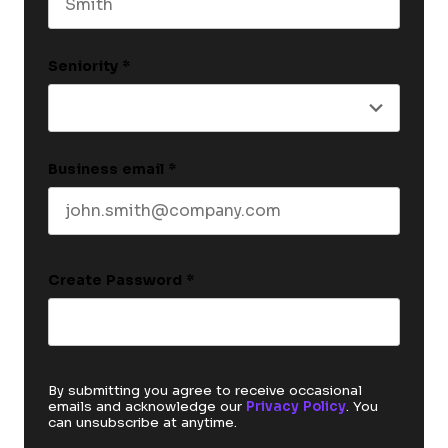
Last name
Seniority
*
Business email
*
Create Password
*
By submitting you agree to receive occasional
emails and acknowledge our
Privacy Policy
. You
can unsubscribe at anytime.