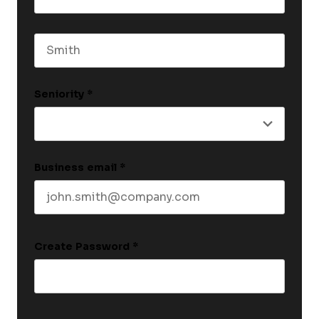
First name
Last name
Seniority
*
Business email
*
Create Password
*