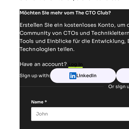
Möchten Sie mehr vom The CTO Club?
Erstellen Sie ein kostenloses Konto, um 
Community von CTOs und Technikleitern 
Tools und Einblicke für die Entwicklung,
Technologien teilen.
Have an account?
Log In
Sign up with:
LinkedIn
Or sign u
Name
*
First name