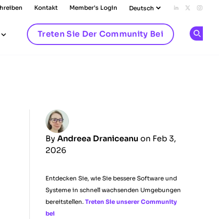
chreiben
Kontakt
Member's Login
Add us on L
Follow u
Follo
Treten Sie Der Community Bei
Op
By
Andreea Draniceanu
on Feb 3,
2026
Entdecken Sie, wie Sie bessere Software und
Systeme in schnell wachsenden Umgebungen
bereitstellen.
Treten Sie unserer Community
bei