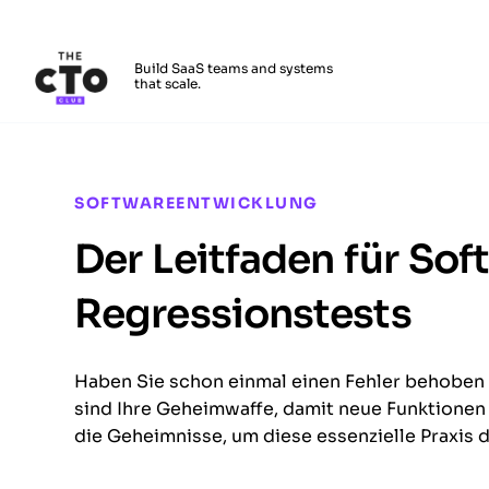
The CTO Club
Build SaaS teams and systems
that scale.
Skip to main content
SOFTWAREENTWICKLUNG
Der Leitfaden für So
Regressions­tests
Haben Sie schon einmal einen Fehler behoben 
sind Ihre Geheimwaffe, damit neue Funktionen ni
die Geheimnisse, um diese essenzielle Praxis 