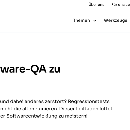
Über uns
Für uns s
Themen
Werkzeuge
ftware-QA zu
und dabei anderes zerstört? Regressions­tests
cht die alten ruinieren. Dieser Leitfaden lüftet
der Softwareentwicklung zu meistern!