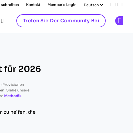
 schreiben
Kontakt
Member's Login
Add us on
Follow 
Follo
Treten Sie Der Community Bei
Op
t für 2026
; Provisionen
ren. Siehe unsere
re
Methodik
.
 zu helfen, die