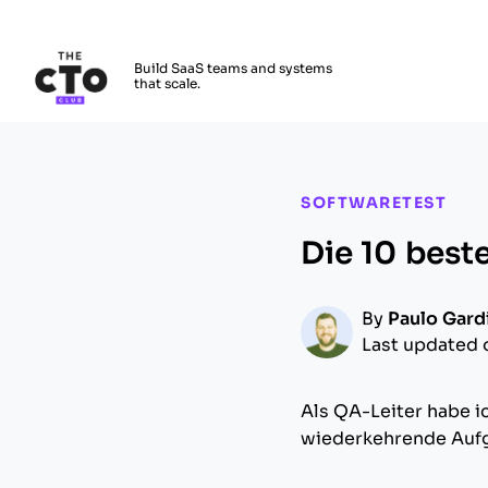
The CTO Club
Build SaaS teams and systems
that scale.
Skip to main content
SOFTWARETEST
Die 10 best
By
Paulo Gard
Last updated 
Als QA-Leiter habe i
wiederkehrende Aufga