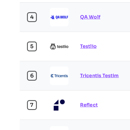
4
QA Wolf
5
Testlio
6
Tricentis Testim
7
Reflect