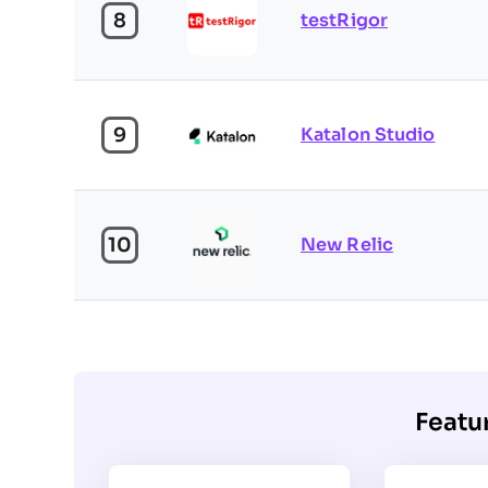
8
testRigor
9
Katalon Studio
10
New Relic
Featu