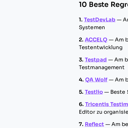
10 Beste Regr
1.
TestDevLab
—
A
Systemen
2.
ACCELQ
—
Am b
Testentwicklung
3.
Testpad
—
Am b
Testmanagement
4.
QA Wolf
—
Am b
5.
Testlio
—
Beste 
6.
Tricentis Testi
Editor zu organisi
7.
Reflect
—
Am bes