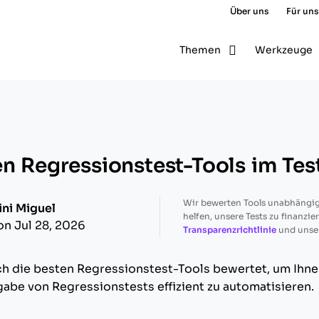
Über uns
Für uns
Themen
Werkzeuge
en Regressionstest-Tools im Tes
Wir bewerten Tools unabhängig
ini Miguel
helfen, unsere Tests zu finanzie
on Jul 28, 2026
Transparenzrichtlinie
und unse
ch die besten Regressionstest-Tools bewertet, um Ihnen
be von Regressionstests effizient zu automatisieren.