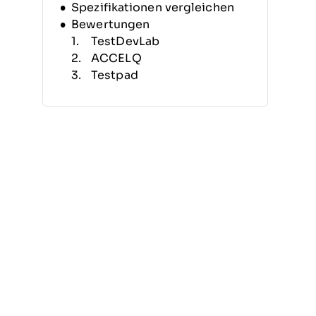
Spezifikationen vergleichen
Bewertungen
TestDevLab
ACCELQ
Testpad
QA Wolf
Testlio
Tricentis Testim
Reflect
testRigor
Katalon Studio
New Relic
Weitere Regressionstest-
Tools
Ähnliche Bewertungen
Auswahlkriterien
Wie auswählen
Was sind Regressionstest-
Tools?