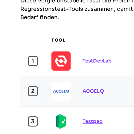
Diese Vergleichstabelle fasst die Preis
Regressionstest-Tools zusammen, damit S
Bedarf finden.
TOOL
1
TestDevLab
2
ACCELQ
3
Testpad