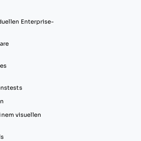
duellen Enterprise-
are
les
onstests
en
einem visuellen
ls