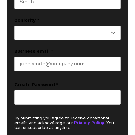
Last name
Seniority
*
Business email
*
Create Password
*
By submitting you agree to receive occasional
emails and acknowledge our
Privacy Policy
. You
can unsubscribe at anytime.