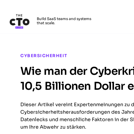
The CTO Club
Build SaaS teams and systems
that scale.
Skip to main content
CYBERSICHERHEIT
Wie man der Cyberkri
10,5 Billionen Dollar
Dieser Artikel vereint Expertenmeinungen zu 
Cybersicherheitsherausforderungen des Jahres
Datenlecks und menschliche Faktoren in der Si
um Ihre Abwehr zu stärken.