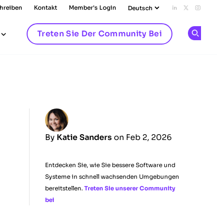
chreiben
Kontakt
Member's Login
Add us on L
Follow u
Follo
Treten Sie Der Community Bei
Op
By
Katie Sanders
on Feb 2, 2026
Entdecken Sie, wie Sie bessere Software und
Systeme in schnell wachsenden Umgebungen
bereitstellen.
Treten Sie unserer Community
bei