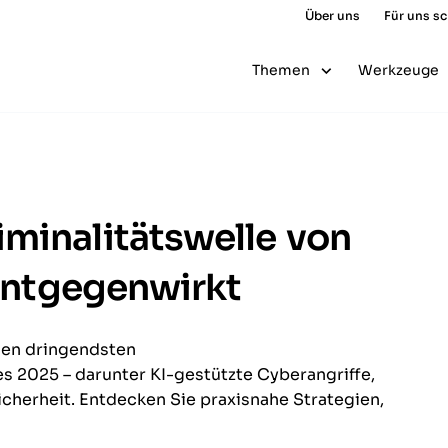
Über uns
Für uns s
Themen
Werkzeuge
minalitätswelle von
 entgegenwirkt
den dringendsten
 2025 – darunter KI-gestützte Cyberangriffe,
cherheit. Entdecken Sie praxisnahe Strategien,