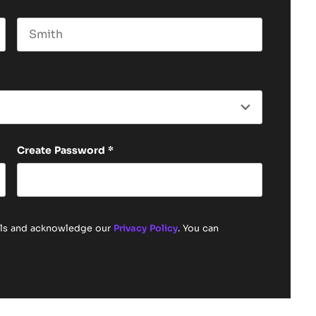
Last name
Create Password
*
ails and acknowledge our
Privacy Policy
. You can