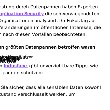
lastung durch Datenpannen haben Experten
pplication Security
die schwerwiegendsten
ganisationen analysiert. Ihr Fokus lag auf
Veränderungen im öffentlichen Interesse, die
 nach diesen Vorfällen beobachteten.
en größten Datenpannen betroffen waren
etroffene Nutzer
,000,000,000
09,458,528
64,611,595
52,445,165
8,648,009
5,469,298
5,111,945
,682,453
,176,463
,609,615
on
Indusface
, gibt unverzichtbare Tipps, wie
 -pannen schützen:
n Sie sicher, dass alle sensiblen Daten sowohl
zustand verschlüsselt werden, um