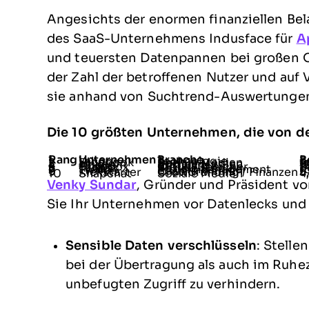
Angesichts der enormen finanziellen Be
des SaaS-Unternehmens Indusface für
A
und teuersten Datenpannen bei großen Or
der Zahl der betroffenen Nutzer und auf 
sie anhand von Suchtrend-Auswertungen
Die 10 größten Unternehmen, die von d
Rang
Unternehmen
Branche
B
1
Yahoo
Technologie
3
2
Facebook
Soziale Medien
5
3
LinkedIn
Soziale Medien
1
4
Adobe
Software
1
5
Dropbox
Cloud-Speicher
6
6
Tumblr
Soziale Medien
6
7
Trello
Projektmanagement
1
8
Twitter
Soziale Medien
6
9
Kickstarter
Crowdfunding / Finanzen
5
10
Snapchat
Soziale Medien
4
Venky Sundar
, Gründer und Präsident v
Sie Ihr Unternehmen vor Datenlecks und
Sensible Daten verschlüsseln
: Stelle
bei der Übertragung als auch im Ruhe
unbefugten Zugriff zu verhindern.