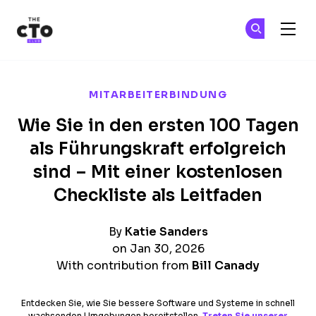
The CTO Club
Tr
Tr
Skip to main content
MITARBEITERBINDUNG
Wie Sie in den ersten 100 Tagen
als Führungskraft erfolgreich
sind – Mit einer kostenlosen
Checkliste als Leitfaden
By
Katie Sanders
on Jan 30, 2026
With contribution from
Bill Canady
Entdecken Sie, wie Sie bessere Software und Systeme in schnell