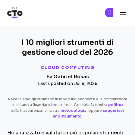
The CTO Club
Un
Un
Skip to main content
I 10 migliori strumenti di
gestione cloud del 2026
CLOUD COMPUTING
By
Gabriel Rosas
Last updated on Jul 8, 2026
Recensiamo gli strumenti in modo indipendente e le commissioni
ci aiutano a finanziare i nostri test. Consulta la nostra
politica
sulla trasparenza, la nostra
metodologia
, oppure
suggerisci
uno strumento
.
Ho analizzato e valutato i più popolari strumenti