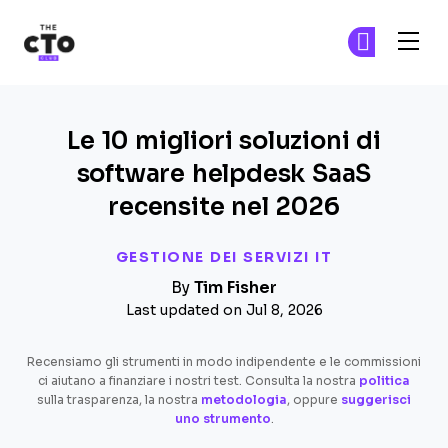
The CTO Club
Un
Un
Skip to main content
Le 10 migliori soluzioni di
software helpdesk SaaS
recensite nel 2026
GESTIONE DEI SERVIZI IT
By
Tim Fisher
Last updated on Jul 8, 2026
Recensiamo gli strumenti in modo indipendente e le commissioni
ci aiutano a finanziare i nostri test. Consulta la nostra
politica
sulla trasparenza, la nostra
metodologia
, oppure
suggerisci
uno strumento
.