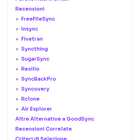
Recensioni
FreeFileSync
Insync
Fivetran
Syncthing
SugarSync
Resilio
SyncBackPro
Syncovery
Rclone
Air Explorer
Altre Alternative a GoodSync
Recensioni Correlate
Criteri di Selezione