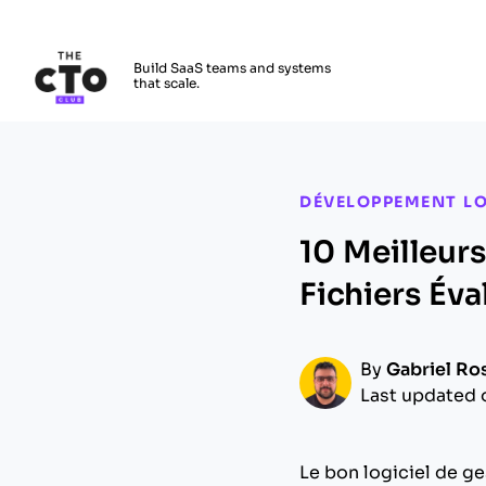
The CTO Club
Build SaaS teams and systems
that scale.
Skip to main content
DÉVELOPPEMENT LO
10 Meilleurs
Fichiers Év
By
Gabriel Ro
Last updated 
Le bon logiciel de ge