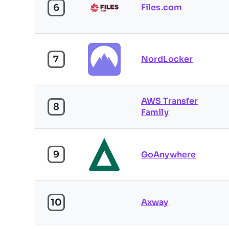
6
Files.com
7
NordLocker
AWS Transfer
8
Family
9
GoAnywhere
10
Axway