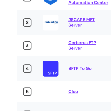
Automation Center
JSCAPE MFT
2
Server
Cerberus FTP
3
Server
4
SFTP To Go
5
Cleo