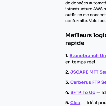
de données automatisé
infrastructure AWS m’
outils en me concentr
conformité. Voici ceu
Meilleurs logi
rapide
1.
Stonebranch Un
en temps réel
2.
JSCAPE MFT Se
3.
Cerberus FTP S
4.
SFTP To Go
—
Id
5.
Cleo
—
Idéal po