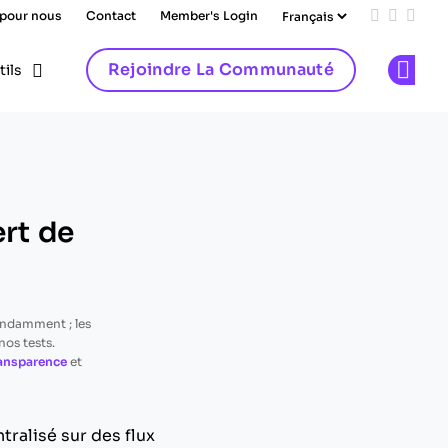
 pour nous
Contact
Member's Login
Add us on
Follow 
Follo
Rejoindre La Communauté
tils
Op
ert de
endamment ; les
os tests.
ransparence
et
tralisé sur des flux