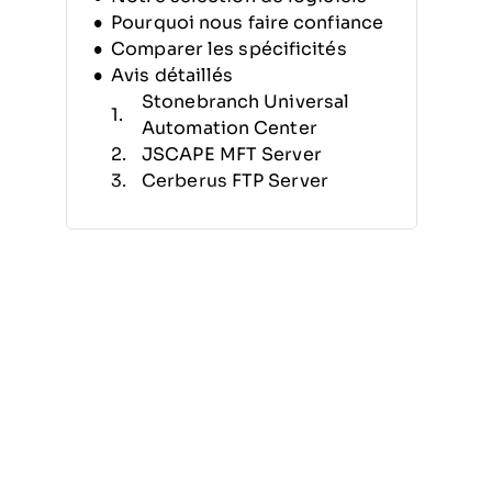
Pourquoi nous faire confiance
Comparer les spécificités
Avis détaillés
Stonebranch Universal
Automation Center
JSCAPE MFT Server
Cerberus FTP Server
SFTP To Go
Cleo
Files.com
NordLocker
AWS Transfer Family
GoAnywhere
Axway
Avis associés
Autres logiciels de gestion de
transfert de fichiers
Critères de sélection