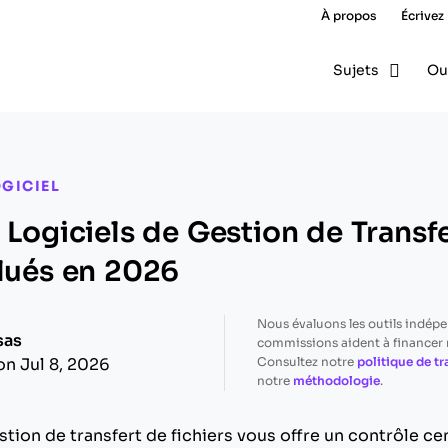
À propos
Écrivez
Sujets
Ou
GICIEL
 Logiciels de Gestion de Transf
alués en 2026
Nous évaluons les outils indép
sas
commissions aident à financer n
Consultez notre
politique de t
on Jul 8, 2026
notre
méthodologie
.
stion de transfert de fichiers vous offre un contrôle cen