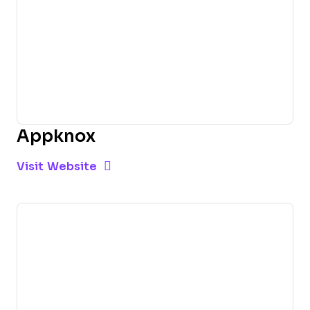
Appknox
Opens new window
Opens New Window
Visit Website