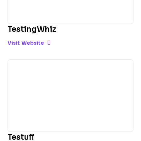
TestingWhiz
Opens new window
Opens New Window
Visit Website
Testuff