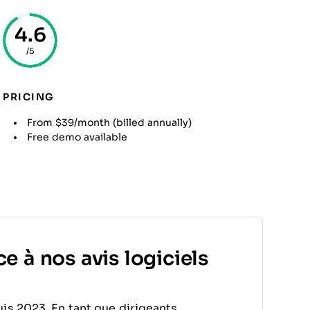
4.6
/5
PRICING
From $39/month (billed annually)
Free demo available
e à nos avis logiciels
is 2023. En tant que dirigeants