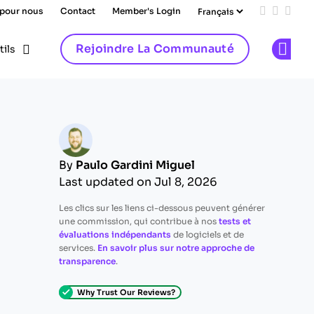
 pour nous
Contact
Member's Login
Add us on
Follow 
Follo
Rejoindre La Communauté
tils
Op
By
Paulo Gardini Miguel
Last updated on Jul 8, 2026
Les clics sur les liens ci-dessous peuvent générer
une commission, qui contribue à nos
tests et
évaluations indépendants
de logiciels et de
services.
En savoir plus sur notre approche de
transparence
.
Why Trust Our Reviews?