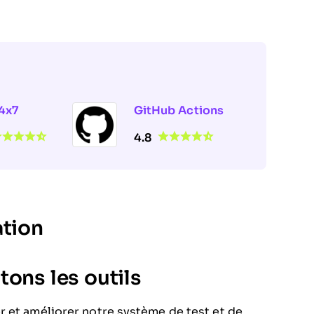
4x7
GitHub Actions
4.8
ation
ons les outils
r et améliorer notre système de test et de