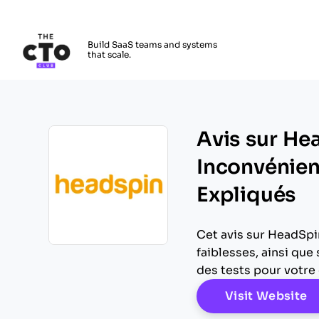
The CTO Club
Build SaaS teams and systems
that scale.
Skip to main content
Avis sur He
Inconvénient
Expliqués
Cet avis sur HeadSpin
Opens new window
faiblesses, ainsi que 
des tests pour votre
O
Visit Website