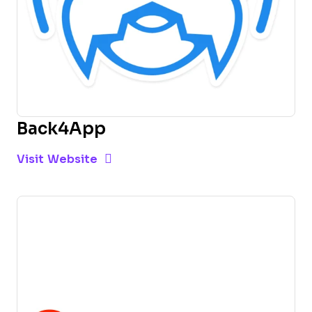
Back4App
Opens new window
Opens New Window
Visit Website