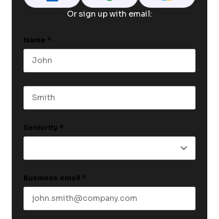
Or sign up with email:
Name
*
First name
Last name
Seniority
*
Business email
*