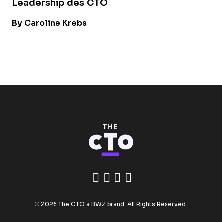
Leadership des CTO
By Caroline Krebs
Like us on Facebook
Follow us on Twitte
Add us on Linked
Follow us on In
Opens new window
© 2026 The CTO a
BWZ
brand. All Rights Reserved.