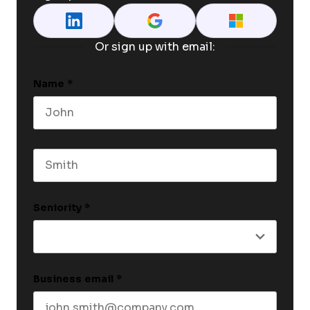
Or sign up with email:
Name
*
First name
Last name
Seniority
*
Business email
*