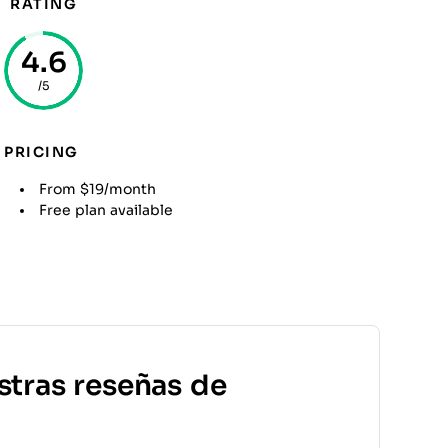
RATING
4.6
/5
PRICING
From $19/month
Free plan available
stras reseñas de