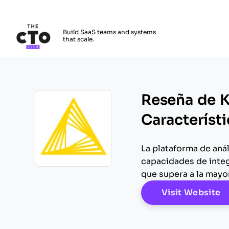
The CTO Club
Build SaaS teams and systems
that scale.
Skip to main content
Reseña de K
Característi
La plataforma de aná
capacidades de integ
Opens new window
que supera a la mayo
O
Visit Website