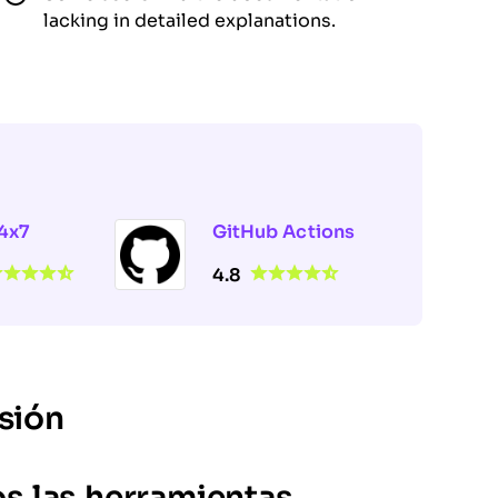
lacking in detailed explanations.
4x7
GitHub Actions
4.8
sión
 las herramientas