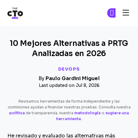
The CTO Club
Ún
Ún
Skip to main content
10 Mejores Alternativas a PRTG
Analizadas en 2026
DEVOPS
By
Paulo Gardini Miguel
Last updated on Jul 8, 2026
Revisamos herramientas de forma independiente y las
comisiones ayudan a financiar nuestras pruebas. Consulta nuestra
política
de transparencia, nuestra
metodología
o
sugiere una
herramienta
.
He revisado y evaluado las alternativas más