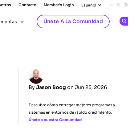
sotros
Contacto
Member's Login
Add us on L
Follow u
Follo
Únete A La Comunidad
mientas
Op
By
Jason Boog
on Jun 25, 2026
Descubre cómo entregar mejores programas y
sistemas en entornos de rápido crecimiento.
Únete a nuestra Comunidad