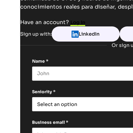
conocimientos reales para diseñar, despl
Have an account?
Log In
Sign up with:
LinkedIn
Or sign u
Name
*
First name
Seniority
*
Business email
*