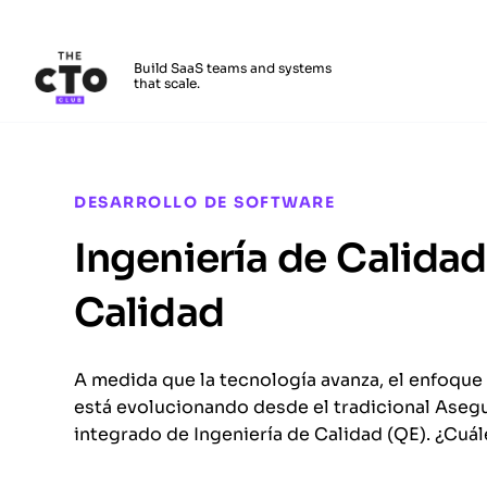
The CTO Club
Build SaaS teams and systems
that scale.
Skip to main content
DESARROLLO DE SOFTWARE
Ingeniería de Calida
Calidad
A medida que la tecnología avanza, el enfoque
está evolucionando desde el tradicional Aseg
integrado de Ingeniería de Calidad (QE). ¿Cuá