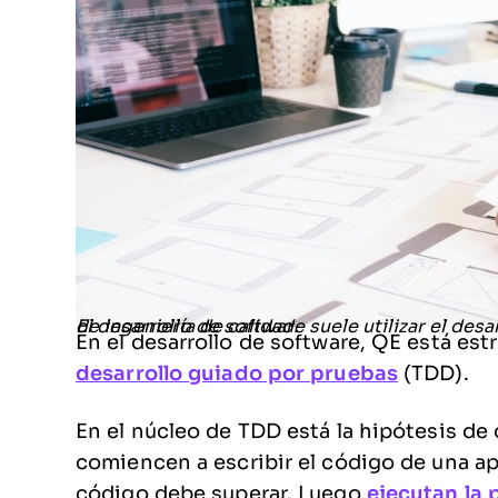
El desarrollo de software suele utilizar el desarrollo guiado por pruebas como parte del proceso de ingeniería de calidad.
En el desarrollo de software, QE está e
desarrollo guiado por pruebas
(TDD).
En el núcleo de TDD está la hipótesis de 
comiencen a escribir el código de una ap
código debe superar. Luego
ejecutan la