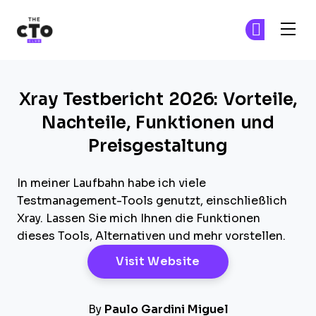
The CTO Club
Tr
Tr
Skip to main content
Xray Testbericht 2026: Vorteile,
Nachteile, Funktionen und
Preisgestaltung
In meiner Laufbahn habe ich viele
Testmanagement-Tools genutzt, einschließlich
Xray. Lassen Sie mich Ihnen die Funktionen
dieses Tools, Alternativen und mehr vorstellen.
Opens New Windo
Visit Website
By
Paulo Gardini Miguel