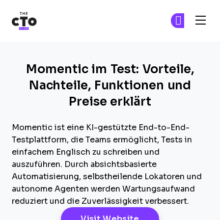
The CTO Club
Tr
Tr
Skip to main content
Momentic im Test: Vorteile,
Nachteile, Funktionen und
Preise erklärt
Momentic ist eine KI-gestützte End-to-End-
Testplattform, die Teams ermöglicht, Tests in
einfachem Englisch zu schreiben und
auszuführen. Durch absichtsbasierte
Automatisierung, selbstheilende Lokatoren und
autonome Agenten werden Wartungsaufwand
reduziert und die Zuverlässigkeit verbessert.
Opens New Windo
Visit Website