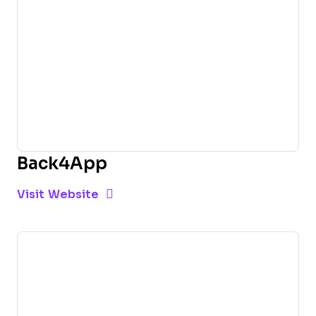
Back4App
Opens new window
Opens New Window
Visit Website