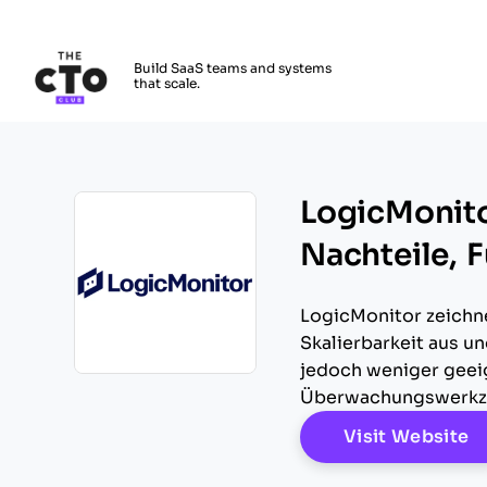
The CTO Club
Build SaaS teams and systems
that scale.
Skip to main content
LogicMonito
Nachteile, 
LogicMonitor zeichn
Skalierbarkeit aus u
jedoch weniger geeig
Opens new window
Überwachungswerkz
O
Visit Website