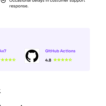
Occasional delays in customer support
response.
4x7
GitHub Actions
4.8
k