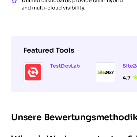
Unified dashboards provide clear hybrid
and multi-cloud visibility.
Featured Tools
TestDevLab
Site2
4.7
Unsere Bewertungsmethodi