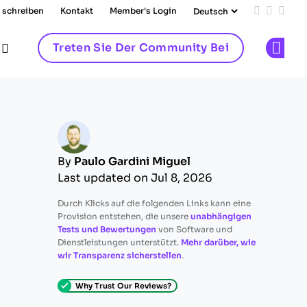
 schreiben
Kontakt
Member's Login
Add us on
Follow 
Follo
Treten Sie Der Community Bei
Op
By
Paulo Gardini Miguel
Last updated on Jul 8, 2026
Durch Klicks auf die folgenden Links kann eine
Provision entstehen, die unsere
unabhängigen
Tests und Bewertungen
von Software und
Dienstleistungen unterstützt.
Mehr darüber, wie
wir Transparenz sicherstellen
.
Why Trust Our Reviews?