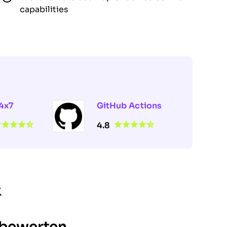
capabilities
4x7
GitHub Actions
4.8
k
 bewerten