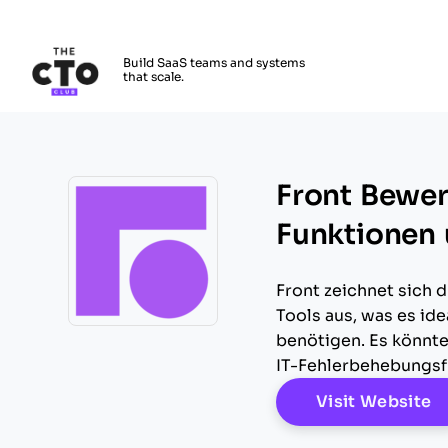
The CTO Club
Build SaaS teams and systems
that scale.
Skip to main content
Front Bewer
Funktionen 
Front zeichnet sich 
Tools aus, was es id
Opens new window
benötigen. Es könnte
IT-Fehlerbehebungsf
O
Visit Website