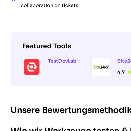
collaboration on tickets
Featured Tools
TestDevLab
Site2
4.7
Unsere Bewertungsmethodi
Wie wir Werkzeuge testen &