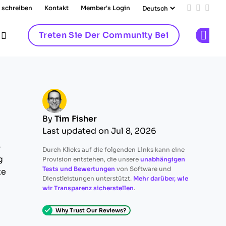
 schreiben
Kontakt
Member's Login
Add us on
Follow 
Follo
Treten Sie Der Community Bei
Op
By
Tim Fisher
Last updated on Jul 8, 2026
-
Durch Klicks auf die folgenden Links kann eine
g
Provision entstehen, die unsere
unabhängigen
Tests und Bewertungen
von Software und
te
Dienstleistungen unterstützt.
Mehr darüber, wie
wir Transparenz sicherstellen
.
Why Trust Our Reviews?