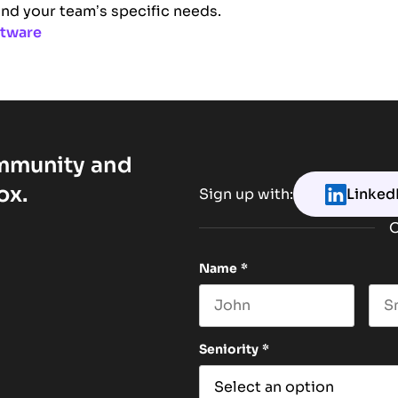
and your team’s specific needs.
tware
ommunity and
ox.
Sign up with:
Linked
O
Name
*
First name
Las
Seniority
*