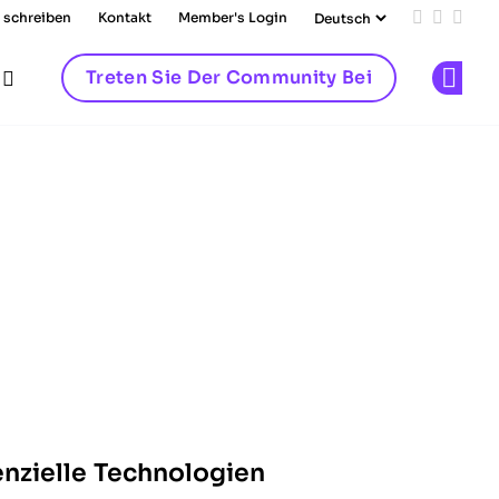
 schreiben
Kontakt
Member's Login
Add us on
Follow 
Follo
Treten Sie Der Community Bei
Op
enzielle Technologien