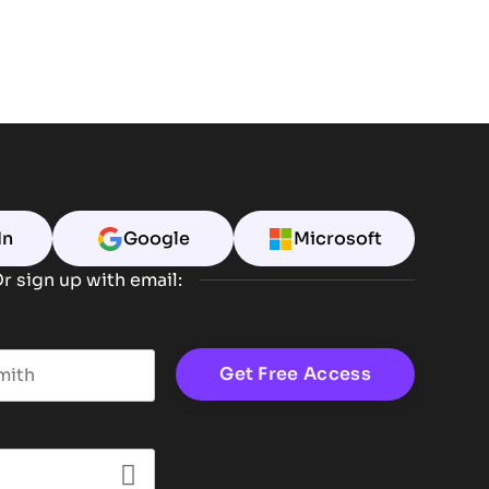
In
Google
Microsoft
r sign up with email:
t name