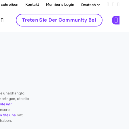
 schreiben
Kontakt
Member's Login
Add us on
Follow 
Follo
Treten Sie Der Community Bei
Op
re unabhängig.
nbringen, die die
wie wir
unsere
en Sie uns
mit,
 haben.