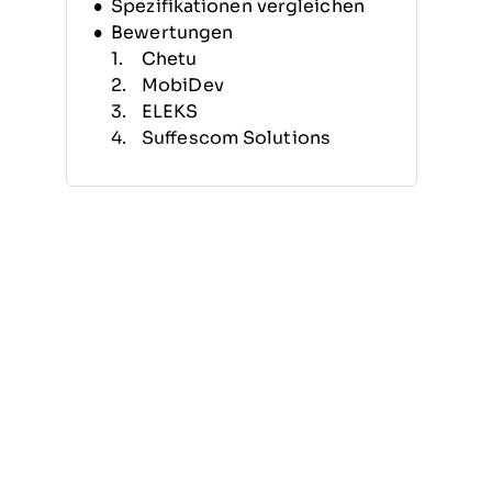
Spezifikationen vergleichen
Bewertungen
Chetu
MobiDev
ELEKS
Suffescom Solutions
Designli
Saigon Technology
Capital Numbers
Geomotiv
FlairsTech
Edvantis
Weitere Unternehmen für
individuelle
Softwareentwicklung
Verwandte Bewertungen
Was macht ein Unternehmen
für individuelle
Softwareentwicklung?