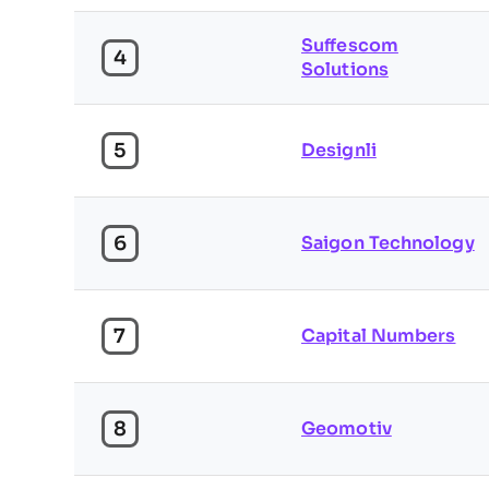
Suffescom
4
Solutions
5
Designli
6
Saigon Technology
7
Capital Numbers
8
Geomotiv