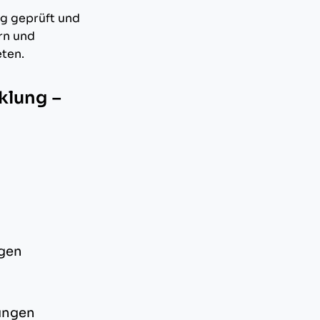
ng geprüft und
rn und
ten.
klung –
ngen
ungen