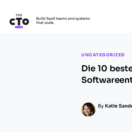
The CTO Club
Build SaaS teams and systems
that scale.
Skip to main content
UNCATEGORIZED
Die 10 best
Softwareen
By
Katie Sand