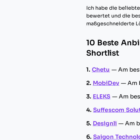
Ich habe die beliebt
bewertet und die bes
maßgeschneiderte Lö
10 Beste Anbi
Shortlist
1.
Chetu
—
Am bes
2.
MobiDev
—
Am b
3.
ELEKS
—
Am bes
4.
Suffescom Solu
5.
Designli
—
Am b
6.
Saigon Technol