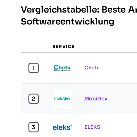
Vergleichstabelle: Beste An
Softwareentwicklung
SERVICE
1
Chetu
2
MobiDev
3
ELEKS