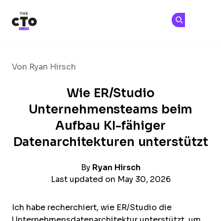
The CTO Club
Tr
Tr
Skip to main content
Von Ryan Hirsch
Wie ER/Studio
Unternehmensteams beim
Aufbau KI-fähiger
Datenarchitekturen unterstützt
By
Ryan Hirsch
Last updated on May 30, 2026
Ich habe recherchiert, wie ER/Studio die
Unternehmensdatenarchitektur unterstützt, um