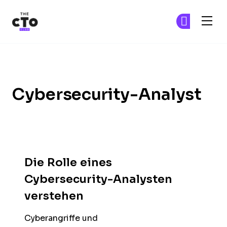
The CTO Club
Tr
Tr
Skip to main content
Cybersecurity-Analyst
Die Rolle eines
Cybersecurity-Analysten
verstehen
Cyberangriffe und