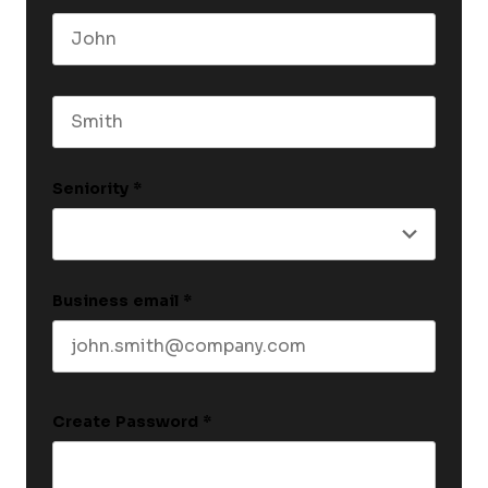
First name
Last name
Seniority
*
Business email
*
Create Password
*