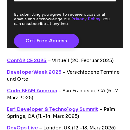
By submitting you agree to receive occasional
emails and acknowledge our
Privacy Policy
. You
can unsubscribe at anytime.
Conf42 CE 2025
– Virtuell (20. Februar 2025)
DeveloperWeek 2025
– Verschiedene Termine
und Orte
Code BEAM America
– San Francisco, CA (6.–7.
März 2025)
Esri Developer & Technology Summit
– Palm
Springs, CA (11.–14. März 2025)
DevOps Live
– London, UK (12.–13. März 2025)