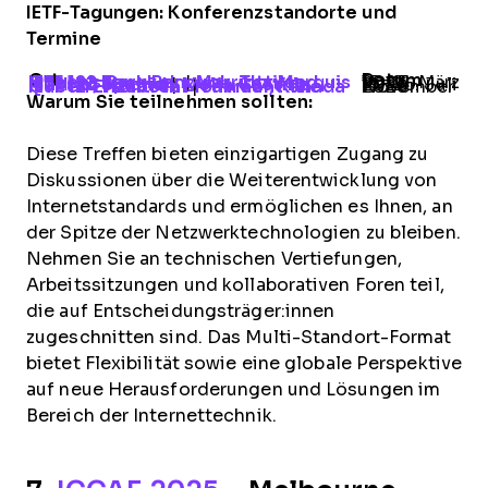
IETF-Tagungen: Konferenzstandorte und
Termine
Ort
Datum
IETF 122 Bangkok
Marriott Marquis Queen's Park Bangkok, Thailand
|
15.-21. März 2025
IETF 123 Madrid
Melia Castilla Madrid, Spanien
|
19.-25. Juli 2025
IETF 124 Montreal
Fairmont The Queen Elizabeth Montreal, Kanada
|
1.-7. November 2025
Warum Sie teilnehmen sollten:
Diese Treffen bieten einzigartigen Zugang zu
Diskussionen über die Weiterentwicklung von
Internetstandards und ermöglichen es Ihnen, an
der Spitze der Netzwerktechnologien zu bleiben.
Nehmen Sie an technischen Vertiefungen,
Arbeitssitzungen und kollaborativen Foren teil,
die auf Entscheidungsträger:innen
zugeschnitten sind. Das Multi-Standort-Format
bietet Flexibilität sowie eine globale Perspektive
auf neue Herausforderungen und Lösungen im
Bereich der Internettechnik.