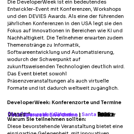
Die DeveloperWeek ist ein bedeutendes
Entwickler-Event mit Konferenzen, Workshops
und den DEVIES Awards. Als eine der führenden
jährlichen Konferenzen in den USA legt sie den
Fokus auf Innovationen in Bereichen wie KI und
Nachhaltigkeit. Die Teilnehmer erwarten zudem
Themenstränge zu Informatik,
Softwareentwicklung und Automatisierung,
wodurch der Schwerpunkt auf
zukunftsweisenden Technologien deutlich wird.
Das Event bietet sowohl
Präsenzveranstaltungen als auch virtuelle
Formate und ist dadurch weltweit zugänglich.
DeveloperWeek: Konferenzorte und Termine
Standort
Datum
Developerweek Kalifornien
Santa Clara Convention Center
|
11.–13. Februar 2025
Developerweek Live Online
| Virtuell
18.–20. Februar 2025
Warum Sie teilnehmen sollten:
Diese bevorstehende Veranstaltung bietet eine
einzigartige Gelegenheit, mit innovativen