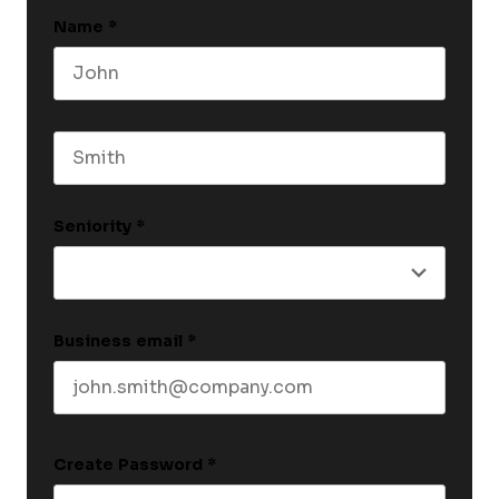
Name
*
First name
Last name
Seniority
*
Business email
*
Create Password
*