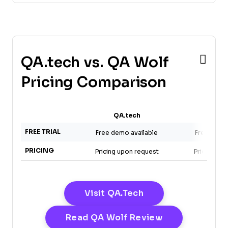
QA.tech vs. QA Wolf
Pricing Comparison
QA.tech
QA W
FREE TRIAL
Free demo available
Free demo 
PRICING
Pricing upon request
Pricing up
Opens New Windo
Visit QA.tech
Opens New W
Read QA Wolf Review