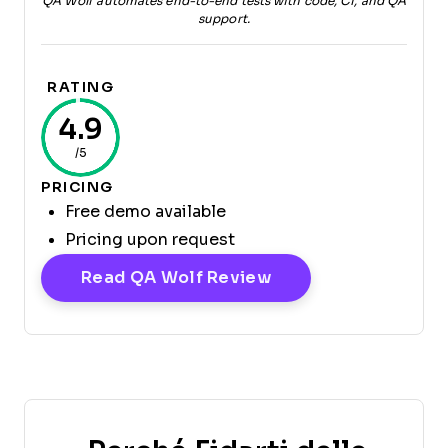
QA Wolf automates end-to-end tests with code, CI, and QA
support.
RATING
4.9
/5
PRICING
Free demo available
Pricing upon request
Opens New Window
Read QA Wolf Review