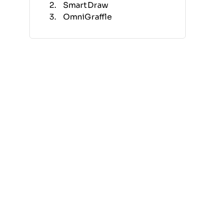
SmartDraw
OmniGraffle
draw.io
Gliffy
Cacoo
yED
LibreOffice Draw
Miro
Lucidchart
Altre alternative a Microsoft
Visio
Recensioni correlate
Criteri di selezione
Perché cercare un’alternativa
a Microsoft Visio?
Funzionalità