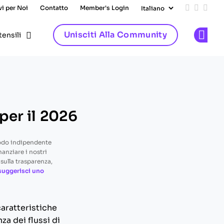
vi per Noi
Contatto
Member's Login
Add us on
Follow 
Follo
Unisciti Alla Community
tensili
Op
 per il 2026
odo indipendente
nanziare i nostri
sulla trasparenza,
suggerisci uno
caratteristiche
za dei flussi di