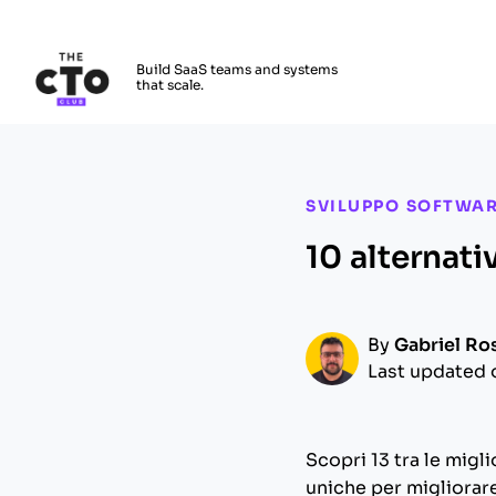
The CTO Club
Build SaaS teams and systems
that scale.
Skip to main content
SVILUPPO SOFTWA
10 alternati
By
Gabriel Ro
Last updated 
Scopri 13 tra le migl
uniche per migliorare 