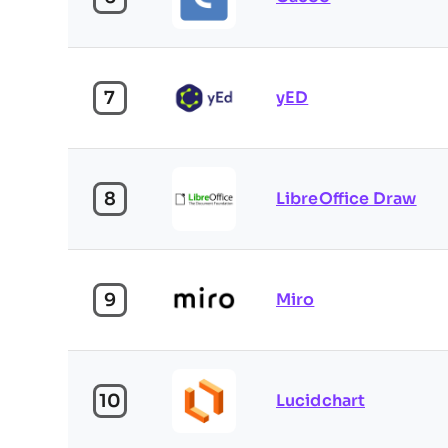
7
yED
8
LibreOffice Draw
9
Miro
10
Lucidchart