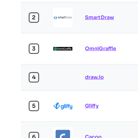
2
SmartDraw
3
OmniGraffle
4
draw.io
5
Gliffy
6
Cacoo