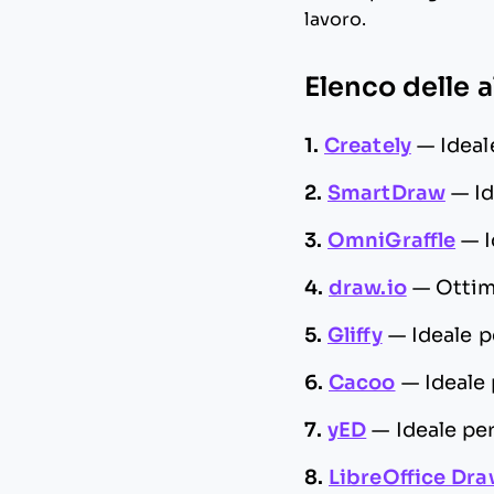
lavoro.
Elenco delle a
1.
Creately
—
Ideal
2.
SmartDraw
—
I
3.
OmniGraffle
—
4.
draw.io
—
Ottim
5.
Gliffy
—
Ideale p
6.
Cacoo
—
Ideale
7.
yED
—
Ideale pe
8.
LibreOffice Dr