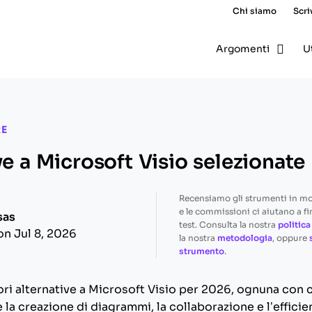
Chi siamo
Scri
Argomenti
U
RE
ve a Microsoft Visio selezionate
Recensiamo gli strumenti in m
e le commissioni ci aiutano a fi
sas
test. Consulta la nostra
politica
on Jul 8, 2026
la nostra
metodologia
, oppure
strumento
.
iori alternative a Microsoft Visio per 2026, ognuna con 
la creazione di diagrammi, la collaborazione e l’efficien