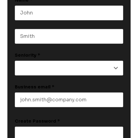
Name
*
First name
Last name
Seniority
*
Business email
*
Create Password
*