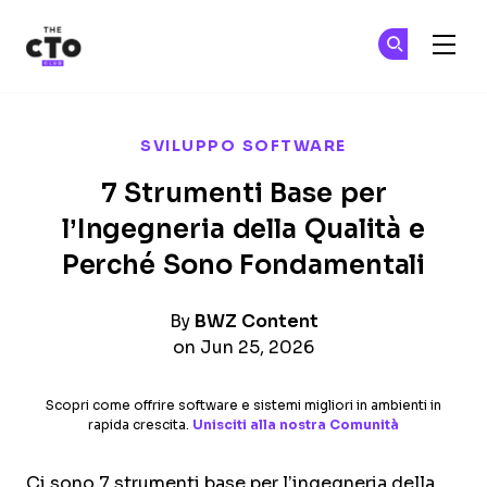
The CTO Club
Un
Un
Skip to main content
SVILUPPO SOFTWARE
7 Strumenti Base per
l’Ingegneria della Qualità e
Perché Sono Fondamentali
By
BWZ Content
on Jun 25, 2026
Scopri come offrire software e sistemi migliori in ambienti in
rapida crescita.
Unisciti alla nostra Comunità
Ci sono 7 strumenti base per l’ingegneria della