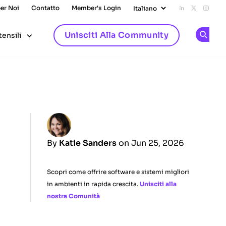
per Noi
Contatto
Member's Login
Add us on L
Follow u
Follo
Unisciti Alla Community
tensili
Op
By
Katie Sanders
on Jun 25, 2026
Scopri come offrire software e sistemi migliori
in ambienti in rapida crescita.
Unisciti alla
nostra Comunità