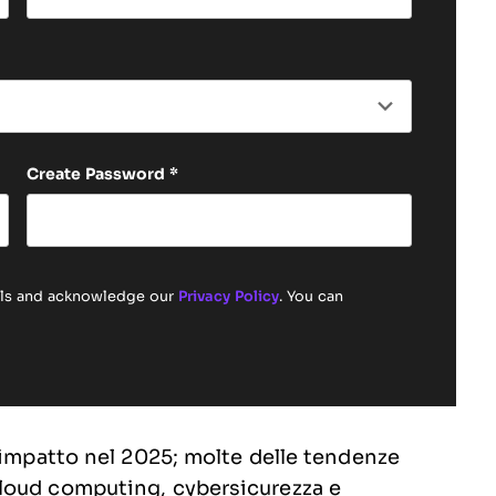
Last name
Create Password
*
ails and acknowledge our
Privacy Policy
. You can
 impatto nel 2025; molte delle tendenze
loud computing, cybersicurezza e