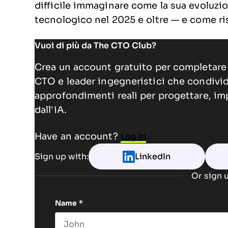
difficile immaginare come la sua evoluzi
tecnologico nel 2025 e oltre — e come ri
Vuoi di più da The CTO Club?
Crea un account gratuito per completare 
CTO e leader ingegneristici che condivi
approfondimenti reali per progettare, im
dall'IA.
Have an account?
Log In
Sign up with:
LinkedIn
Or sign u
Name
*