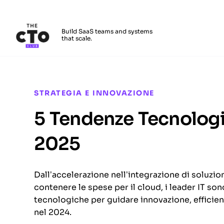
The CTO Club
Build SaaS teams and systems
that scale.
Skip to main content
STRATEGIA E INNOVAZIONE
5 Tendenze Tecnologi
2025
Dall’accelerazione nell’integrazione di soluzion
contenere le spese per il cloud, i leader IT son
tecnologiche per guidare innovazione, efficienz
nel 2024.